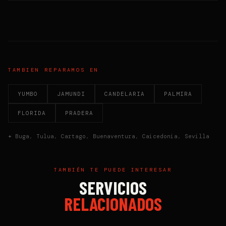
TAMBIEN REPARAMOS EN
YUMBO
JAMUNDI
CANDELARIA
PALMIRA
FLORIDA
PRADERA
+
Buga
,
Tulua
,
Cartago
,
Buenaventura
,
Caicedonia
,
Sevilla
TAMBIÉN TE PUEDE INTERESAR
SERVICIOS
RELACIONADOS