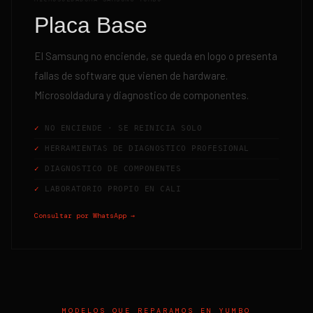
Placa Base
El Samsung no enciende, se queda en logo o presenta
fallas de software que vienen de hardware.
Microsoldadura y diagnostico de componentes.
NO ENCIENDE · SE REINICIA SOLO
HERRAMIENTAS DE DIAGNOSTICO PROFESIONAL
DIAGNOSTICO DE COMPONENTES
LABORATORIO PROPIO EN CALI
Consultar por WhatsApp →
MODELOS QUE REPARAMOS EN
YUMBO