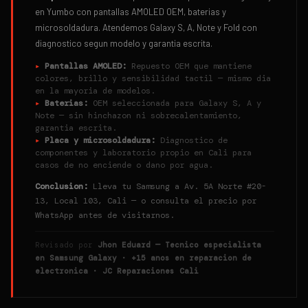
en Yumbo con pantallas AMOLED OEM, baterias y
microsoldadura. Atendemos Galaxy S, A, Note y Fold con
diagnostico segun modelo y garantia escrita.
▸
Pantallas AMOLED:
Repuesto OEM que mantiene
colores, brillo y sensibilidad tactil — mismo dia
en la mayoria de modelos.
▸
Baterias:
OEM seleccionada para Galaxy S, A y
Note — sin hinchazon ni sobrecalentamiento,
garantia escrita.
▸
Placa y microsoldadura:
Diagnostico de
componentes y laboratorio propio en Cali para
casos de no enciende o dano por agua.
Conclusion:
Lleva tu Samsung a Av. 5A Norte #20-
13, Local 103, Cali — o consulta el precio por
WhatsApp antes de visitarnos.
Revisado por
Jhon Eduard — Tecnico especialista
en Samsung Galaxy · +15 anos en reparacion de
electronica · JC Reparaciones Cali