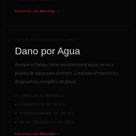
Consultar por WhatsApp →
SAMSUNG MOJADO REPARACION YUMBO
Dano por Agua
Aunque el Galaxy tiene resistencia al agua, no es a
prueba de agua para siempre. Limpieza ultrasonica y
diagnostico completo de placa.
LIMPIEZA ULTRASONICA
DIAGNOSTICO DE PLACA
MICROSOLDADURA SI APLICA
NO LO CARGUES SI SE MOJO
Consultar por WhatsApp →