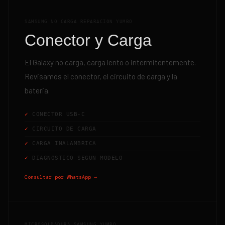
SAMSUNG NO CARGA REPARACION YUMBO
Conector y Carga
El Galaxy no carga, carga lento o intermitentemente.
Revisamos el conector, el circuito de carga y la
bateria.
CONECTOR USB-C
CIRCUITO DE CARGA
CARGA INALAMBRICA
DIAGNOSTICO SEGUN MODELO
Consultar por WhatsApp →
MICROSOLDADURA SAMSUNG YUMBO