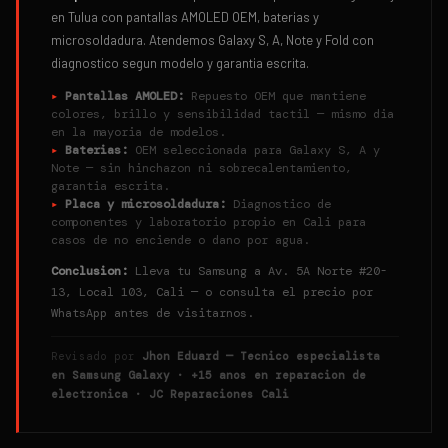
en Tulua con pantallas AMOLED OEM, baterias y
microsoldadura. Atendemos Galaxy S, A, Note y Fold con
diagnostico segun modelo y garantia escrita.
▸
Pantallas AMOLED:
Repuesto OEM que mantiene
colores, brillo y sensibilidad tactil — mismo dia
en la mayoria de modelos.
▸
Baterias:
OEM seleccionada para Galaxy S, A y
Note — sin hinchazon ni sobrecalentamiento,
garantia escrita.
▸
Placa y microsoldadura:
Diagnostico de
componentes y laboratorio propio en Cali para
casos de no enciende o dano por agua.
Conclusion:
Lleva tu Samsung a Av. 5A Norte #20-
13, Local 103, Cali — o consulta el precio por
WhatsApp antes de visitarnos.
Revisado por
Jhon Eduard — Tecnico especialista
en Samsung Galaxy · +15 anos en reparacion de
electronica · JC Reparaciones Cali