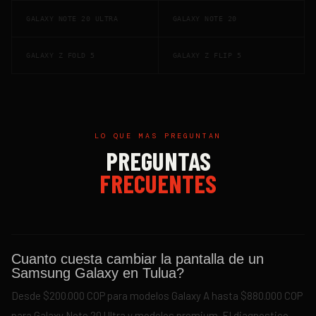
GALAXY NOTE 20 ULTRA
GALAXY NOTE 20
GALAXY Z FOLD 5
GALAXY Z FLIP 5
LO QUE MAS PREGUNTAN
PREGUNTAS
FRECUENTES
Cuanto cuesta cambiar la pantalla de un
Samsung Galaxy en Tulua?
Desde $200.000 COP para modelos Galaxy A hasta $880.000 COP
para Galaxy Note 20 Ultra y modelos premium. El diagnostico