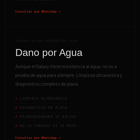
Consultar por WhatsApp →
SAMSUNG MOJADO REPARACION TULUA
Dano por Agua
Aunque el Galaxy tiene resistencia al agua, no es a
prueba de agua para siempre. Limpieza ultrasonica y
diagnostico completo de placa.
LIMPIEZA ULTRASONICA
DIAGNOSTICO DE PLACA
MICROSOLDADURA SI APLICA
NO LO CARGUES SI SE MOJO
Consultar por WhatsApp →