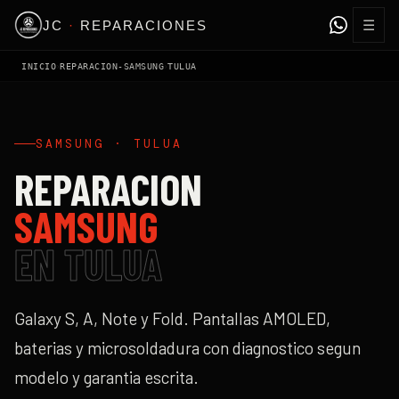
☰
JC
·
REPARACIONES
›
›
INICIO
REPARACION-SAMSUNG
TULUA
SAMSUNG
·
TULUA
REPARACION
SAMSUNG
EN
TULUA
Galaxy S, A, Note y Fold. Pantallas AMOLED,
baterias y microsoldadura con diagnostico segun
modelo y garantia escrita.