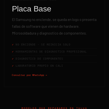
Placa Base
El Samsung no enciende, se queda en logo o presenta
fallas de software que vienen de hardware.
Microsoldadura y diagnostico de componentes.
NO ENCIENDE · SE REINICIA SOLO
HERRAMIENTAS DE DIAGNOSTICO PROFESIONAL
DIAGNOSTICO DE COMPONENTES
LABORATORIO PROPIO EN CALI
Consultar por WhatsApp →
MODELOS QUE REPARAMOS EN
TULUA