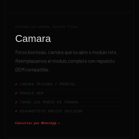
REPARACION CAMARA SAMSUNG TULUA
Camara
Fotos borrosas, camara que no abre o modulo roto.
Reemplazamos el modulo completo con repuesto
OEM compatible.
CAMARA TRASERA Y FRONTAL
MODULO OEM
TODOS LOS MODOS DE CAMARA
DIAGNOSTICO PREVIO INCLUIDO
Consultar por WhatsApp →