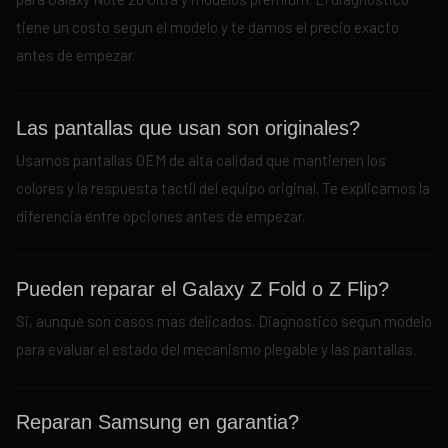
tiene un costo segun el modelo y te damos el precio exacto
antes de empezar.
Las pantallas que usan son originales?
Usamos pantallas OEM de alta calidad que mantienen los
colores y la respuesta tactil del equipo original. Te explicamos la
diferencia entre opciones antes de empezar.
Pueden reparar el Galaxy Z Fold o Z Flip?
Si, aunque son casos mas delicados. Diagnostico segun modelo
para evaluar el estado del mecanismo plegable y las pantallas.
Reparan Samsung en garantia?