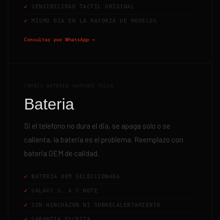
SENSIBILIDAD TACTIL ORIGINAL
MISMO DIA EN LA MAYORIA DE MODELOS
Consultar por WhatsApp →
CAMBIO BATERIA SAMSUNG TULUA
Bateria
Si el telefono no dura el dia, se apaga solo o se
calienta, la bateria es el problema. Reemplazo con
bateria OEM de calidad.
BATERIA OEM SELECCIONADA
GALAXY S, A Y NOTE
SIN HINCHAZON NI SOBRECALENTAMIENTO
GARANTIA ESCRITA