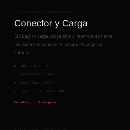
SAMSUNG NO CARGA REPARACION TULUA
Conector y Carga
El Galaxy no carga, carga lento o intermitentemente.
Revisamos el conector, el circuito de carga y la
bateria.
CONECTOR USB-C
CIRCUITO DE CARGA
CARGA INALAMBRICA
DIAGNOSTICO SEGUN MODELO
Consultar por WhatsApp →
MICROSOLDADURA SAMSUNG TULUA