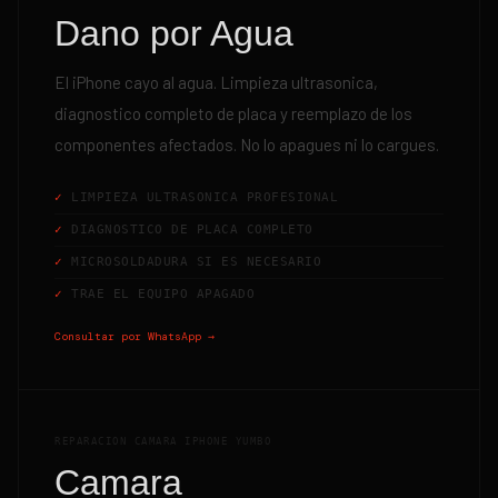
Dano por Agua
El iPhone cayo al agua. Limpieza ultrasonica,
diagnostico completo de placa y reemplazo de los
componentes afectados. No lo apagues ni lo cargues.
LIMPIEZA ULTRASONICA PROFESIONAL
DIAGNOSTICO DE PLACA COMPLETO
MICROSOLDADURA SI ES NECESARIO
TRAE EL EQUIPO APAGADO
Consultar por WhatsApp →
REPARACION CAMARA IPHONE YUMBO
Camara