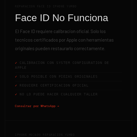
REPARACION FACE ID IPHONE YUMBO
Face ID No Funciona
El Face ID requiere calibracion oficial. Solo los
tecnicos certificados por Apple con herramientas
originales pueden restaurarlo correctamente.
CALIBRACION CON SYSTEM CONFIGURATION DE
APPLE
SOLO POSIBLE CON PIEZAS ORIGINALES
REQUIERE CERTIFICACION OFICIAL
NO LO PUEDE HACER CUALQUIER TALLER
Consultar por WhatsApp →
IPHONE MOJADO REPARACION YUMBO