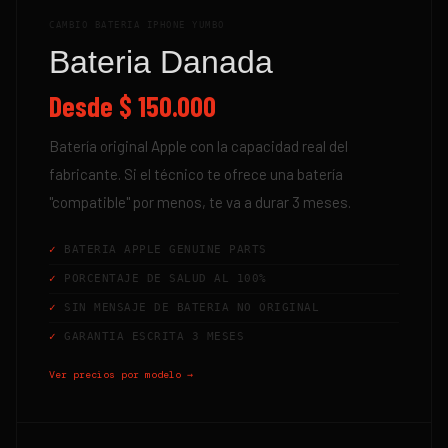
CAMBIO BATERIA IPHONE YUMBO
Bateria Danada
Desde
$ 150.000
Batería original Apple con la capacidad real del
fabricante. Si el técnico te ofrece una batería
"compatible" por menos, te va a durar 3 meses.
BATERIA APPLE GENUINE PARTS
PORCENTAJE DE SALUD AL 100%
SIN MENSAJE DE BATERIA NO ORIGINAL
GARANTIA ESCRITA 3 MESES
Ver precios por modelo →