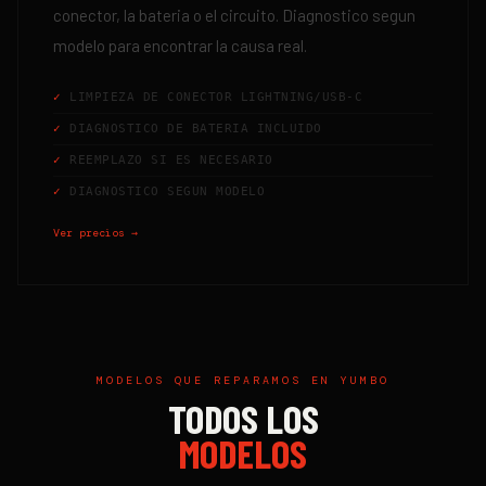
conector, la bateria o el circuito. Diagnostico segun
modelo para encontrar la causa real.
LIMPIEZA DE CONECTOR LIGHTNING/USB-C
DIAGNOSTICO DE BATERIA INCLUIDO
REEMPLAZO SI ES NECESARIO
DIAGNOSTICO SEGUN MODELO
Ver precios →
MODELOS QUE REPARAMOS EN
YUMBO
TODOS LOS
MODELOS