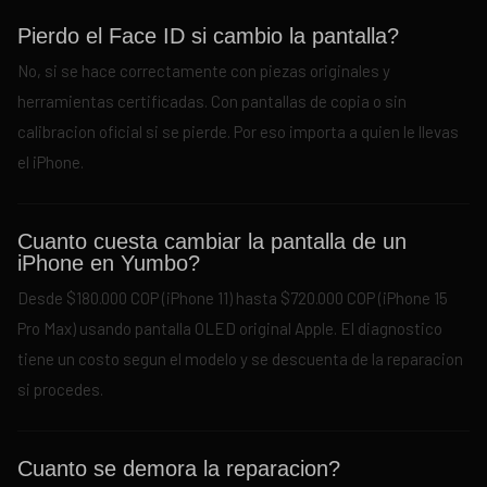
Pierdo el Face ID si cambio la pantalla?
No, si se hace correctamente con piezas originales y
herramientas certificadas. Con pantallas de copia o sin
calibracion oficial si se pierde. Por eso importa a quien le llevas
el iPhone.
Cuanto cuesta cambiar la pantalla de un
iPhone en Yumbo?
Desde $180.000 COP (iPhone 11) hasta $720.000 COP (iPhone 15
Pro Max) usando pantalla OLED original Apple. El diagnostico
tiene un costo segun el modelo y se descuenta de la reparacion
si procedes.
Cuanto se demora la reparacion?