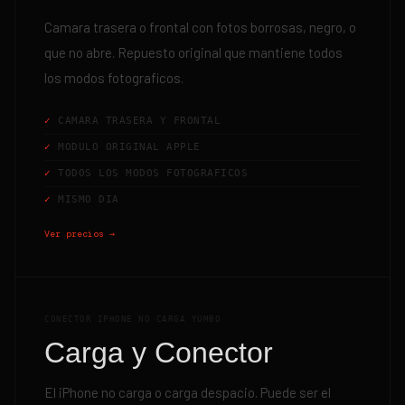
Camara trasera o frontal con fotos borrosas, negro, o
que no abre. Repuesto original que mantiene todos
los modos fotograficos.
CAMARA TRASERA Y FRONTAL
MODULO ORIGINAL APPLE
TODOS LOS MODOS FOTOGRAFICOS
MISMO DIA
Ver precios →
CONECTOR IPHONE NO CARGA YUMBO
Carga y Conector
El iPhone no carga o carga despacio. Puede ser el