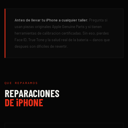
Antes de llevar tu iPhone a cualquier taller:
Pregunta si
usan piezas originales Apple Genuine Parts y si tienen
herramientas de calibracion certificadas. Sin eso, pierdes
Face ID, True Tone y la salud real de la bateria — danos que
despues son dificiles de revertir.
QUE REPARAMOS
REPARACIONES
DE
iPHONE