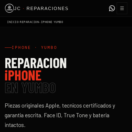
☰
JC
·
REPARACIONES
›
›
INICIO
REPARACION-IPHONE
YUMBO
IPHONE
·
YUMBO
REPARACION
iPHONE
EN
YUMBO
Piezas originales Apple, tecnicos certificados y
garantia escrita. Face ID, True Tone y bateria
intactos.