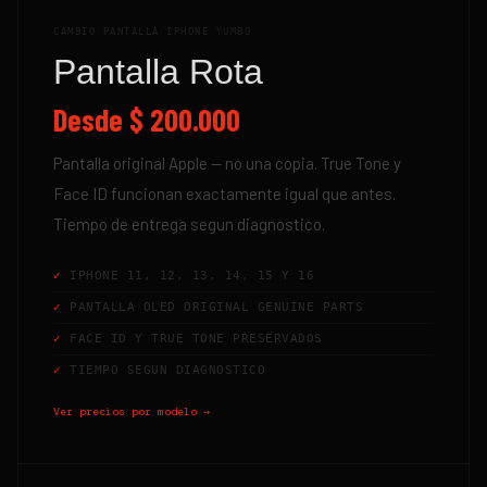
CAMBIO PANTALLA IPHONE YUMBO
Pantalla Rota
Desde
$ 200.000
Pantalla original Apple — no una copia. True Tone y
Face ID funcionan exactamente igual que antes.
Tiempo de entrega segun diagnostico.
IPHONE 11, 12, 13, 14, 15 Y 16
PANTALLA OLED ORIGINAL GENUINE PARTS
FACE ID Y TRUE TONE PRESERVADOS
TIEMPO SEGUN DIAGNOSTICO
Ver precios por modelo →