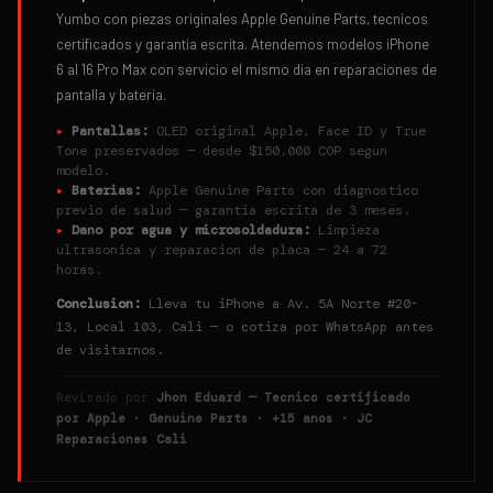
Yumbo con piezas originales Apple Genuine Parts, tecnicos
certificados y garantia escrita. Atendemos modelos iPhone
6 al 16 Pro Max con servicio el mismo dia en reparaciones de
pantalla y bateria.
▸
Pantallas:
OLED original Apple, Face ID y True
Tone preservados — desde $150.000 COP segun
modelo.
▸
Baterias:
Apple Genuine Parts con diagnostico
previo de salud — garantia escrita de 3 meses.
▸
Dano por agua y microsoldadura:
Limpieza
ultrasonica y reparacion de placa — 24 a 72
horas.
Conclusion:
Lleva tu iPhone a Av. 5A Norte #20-
13, Local 103, Cali — o cotiza por WhatsApp antes
de visitarnos.
Revisado por
Jhon Eduard — Tecnico certificado
por Apple · Genuine Parts · +15 anos · JC
Reparaciones Cali