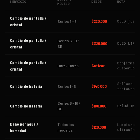
SERIE /
SERVICIO
DESDE
NOTA
MODELO
Cambio de pantalla /
$220.000
Series 3 – 5
OLED fusio
cristal
Cambio de pantalla /
Series 6 – 9 /
$320.000
OLED LTPO
cristal
SE
Cambio de pantalla /
Confirmamo
Cotizar
Ultra / Ultra 2
disponibil
cristal
Sellado
Cambio de batería
$140.000
Series 1 – 5
restaurado
Series 6 – 10 /
Cambio de batería
$180.000
Salud 100%
SE
Daño por agua /
Todos los
Limpieza
$120.000
ultrasónic
humedad
modelos