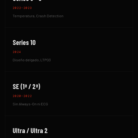
2022–2023
Temperatura, Crash Detection
Series 10
2024
Diseño delgado, LTPO3
SE (1ª / 2ª)
2020–2022
Sin Always-On ni ECG
Ultra / Ultra 2