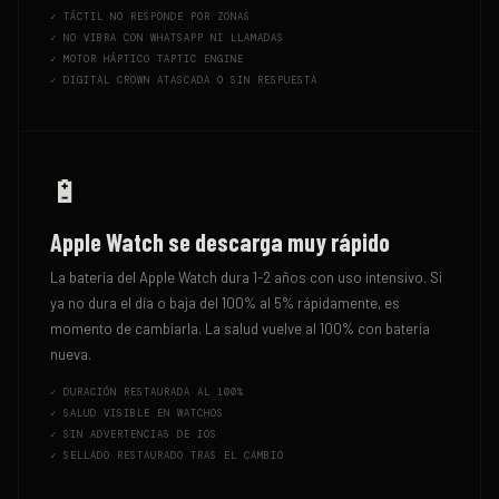
✓
TÁCTIL NO RESPONDE POR ZONAS
✓
NO VIBRA CON WHATSAPP NI LLAMADAS
✓
MOTOR HÁPTICO TAPTIC ENGINE
✓
DIGITAL CROWN ATASCADA O SIN RESPUESTA
🔋
Apple Watch se descarga muy rápido
La batería del Apple Watch dura 1-2 años con uso intensivo. Si
ya no dura el día o baja del 100% al 5% rápidamente, es
momento de cambiarla. La salud vuelve al 100% con batería
nueva.
✓
DURACIÓN RESTAURADA AL 100%
✓
SALUD VISIBLE EN WATCHOS
✓
SIN ADVERTENCIAS DE IOS
✓
SELLADO RESTAURADO TRAS EL CAMBIO