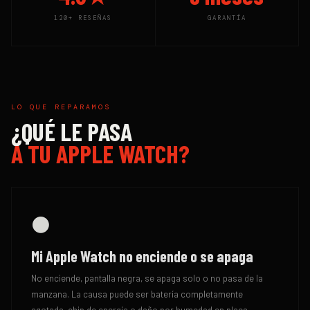
120+ RESEÑAS
GARANTÍA
LO QUE REPARAMOS
¿QUÉ LE PASA
A TU APPLE WATCH?
⚫
Mi Apple Watch no enciende o se apaga
No enciende, pantalla negra, se apaga solo o no pasa de la
manzana. La causa puede ser batería completamente