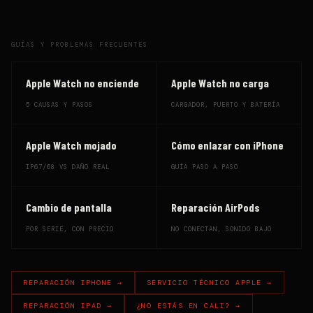
GUÍAS Y PROBLEMAS FRECUENTES
Apple Watch no enciende
Apple Watch no carga
5 CAUSAS Y PASOS
CARGADOR, PUERTO Y BATERÍA
Apple Watch mojado
Cómo enlazar con iPhone
IP67/68 VS DAÑO REAL
GUÍA PASO A PASO
Cambio de pantalla
Reparación AirPods
POR SERIE, CON PRECIO
NO CONECTAN, SONIDO BAJO
REPARACIÓN IPHONE →
SERVICIO TÉCNICO APPLE →
REPARACIÓN IPAD →
¿NO ESTÁS EN CALI? →