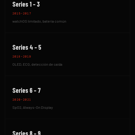
Series 1 – 3
2015–2017
watchOS limitado, batería común
Series 4 – 5
2018–2019
OLED, ECG, detección de caída
Series 6 – 7
2020–2021
SpO2, Always-On Display
Series 8 – 9