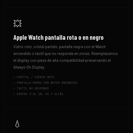
💥
Apple Watch pantalla rota o en negro
Vidrio roto, cristal partido, pantalla negra con el Watch
encendido o táctil que no responde en zonas. Reemplazamos
el display con pieza de alta compatibilidad preservando el
Always-On Display.
✓
CRISTAL / VIDRIO ROTO
✓
PANTALLA NEGRA CON WATCH ENCENDIDO
✓
TÁCTIL NO RESPONDE
✓
SERIES 3 AL 10, SE Y ULTRA
💧