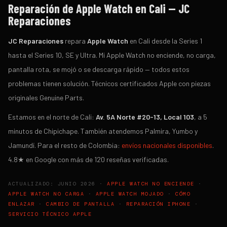
Reparación de Apple Watch en Cali — JC
Reparaciones
JC Reparaciones
repara
Apple Watch
en Cali desde la Series 1
hasta el Series 10, SE y Ultra. Mi Apple Watch no enciende, no carga,
pantalla rota, se mojó o se descarga rápido — todos estos
problemas tienen solución. Técnicos certificados Apple con piezas
originales Genuine Parts.
Estamos en el norte de Cali:
Av. 5A Norte #20-13, Local 103
, a 5
minutos de Chipichape. También atendemos Palmira, Yumbo y
Jamundí. Para el resto de Colombia:
envíos nacionales disponibles
.
4.8★ en Google con más de 120 reseñas verificadas.
ACTUALIZADO: JUNIO 2026 ·
APPLE WATCH NO ENCIENDE
·
APPLE WATCH NO CARGA
·
APPLE WATCH MOJADO
·
CÓMO
ENLAZAR
·
CAMBIO DE PANTALLA
·
REPARACIÓN IPHONE
·
SERVICIO TÉCNICO APPLE