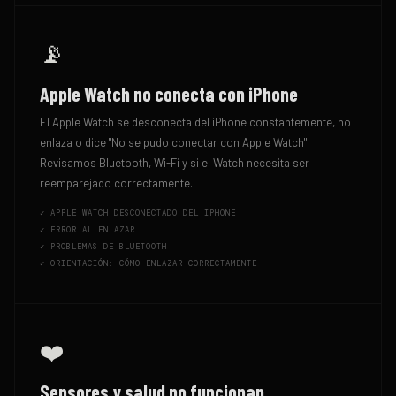
📡
Apple Watch no conecta con iPhone
El Apple Watch se desconecta del iPhone constantemente, no
enlaza o dice "No se pudo conectar con Apple Watch".
Revisamos Bluetooth, Wi-Fi y si el Watch necesita ser
reemparejado correctamente.
✓
APPLE WATCH DESCONECTADO DEL IPHONE
✓
ERROR AL ENLAZAR
✓
PROBLEMAS DE BLUETOOTH
✓
ORIENTACIÓN: CÓMO ENLAZAR CORRECTAMENTE
❤️
Sensores y salud no funcionan