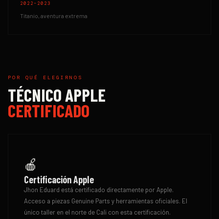
2022–2023
Titanio, aventura extrema
POR QUÉ ELEGIRNOS
TÉCNICO APPLE
CERTIFICADO
🍎
Certificación Apple
Jhon Eduard está certificado directamente por Apple.
Acceso a piezas Genuine Parts y herramientas oficiales. El
único taller en el norte de Cali con esta certificación.