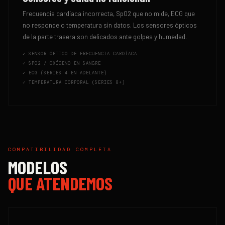
Frecuencia cardíaca incorrecta, SpO2 que no mide, ECG que
no responde o temperatura sin datos. Los sensores ópticos
de la parte trasera son delicados ante golpes y humedad.
✓
SENSOR ÓPTICO DE FRECUENCIA CARDÍACA
✓
SPO2 / OXÍGENO EN SANGRE
✓
ECG (SERIES 4 EN ADELANTE)
✓
TEMPERATURA CORPORAL (SERIES 8+)
COMPATIBILIDAD COMPLETA
MODELOS
QUE ATENDEMOS