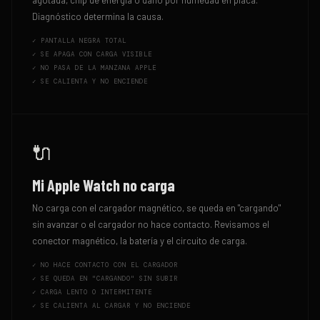
agotada, chip de energía o daño por humedad en placa.
Diagnóstico determina la causa.
✓
PANTALLA NEGRA TOTAL
✓
SE APAGA CON CARGA VISIBLE
✓
NO PASA DE LA MANZANA APPLE
✓
SE CALIENTA Y NO ENCIENDE
🔌
Mi Apple Watch no carga
No carga con el cargador magnético, se queda en "cargando"
sin avanzar o el cargador no hace contacto. Revisamos el
conector magnético, la batería y el circuito de carga.
✓
NO HACE CONTACTO CON EL CARGADOR
✓
SE QUEDA EN "CARGANDO" SIN SUBIR
✓
CARGA LENTO O INTERMITENTE
✓
SE CALIENTA AL CARGAR Y NO ENCIENDE