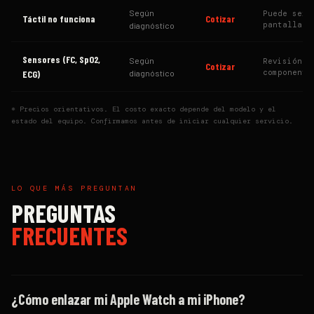
Según
Puede ser
Táctil no funciona
Cotizar
pantalla o
diagnóstico
Sensores (FC, SpO2,
Según
Revisión d
Cotizar
componente
ECG)
diagnóstico
* Precios orientativos. El costo exacto depende del modelo y el
estado del equipo. Confirmamos antes de iniciar cualquier servicio.
LO QUE MÁS PREGUNTAN
PREGUNTAS
FRECUENTES
¿Cómo enlazar mi Apple Watch a mi iPhone?