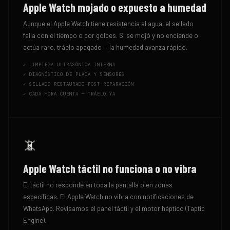
Apple Watch mojado o expuesto a humedad
Aunque el Apple Watch tiene resistencia al agua, el sellado
falla con el tiempo o por golpes. Si se mojó y no enciende o
actúa raro, tráelo apagado — la humedad avanza rápido.
✓
LIMPIEZA ULTRASÓNICA INTERNA
✓
DIAGNÓSTICO DE PLACA Y SENSORES
✓
SELLADO RESTAURADO POST-REPARACIÓN
✓
CADA HORA CUENTA — TRÁELO YA
📵
Apple Watch táctil no funciona o no vibra
El táctil no responde en toda la pantalla o en zonas
específicas. El Apple Watch no vibra con notificaciones de
WhatsApp. Revisamos el panel táctil y el motor háptico (Taptic
Engine).