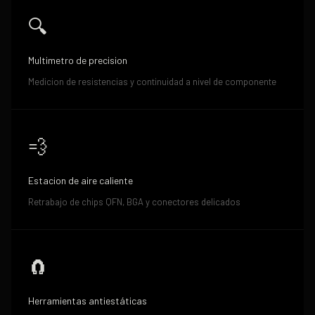
🔍
Multimetro de precision
Medicion de resistencias y continuidad a nivel de componente
💨
Estacion de aire caliente
Retrabajo de chips QFN, BGA y conectores delicados
🧲
Herramientas antiestáticas