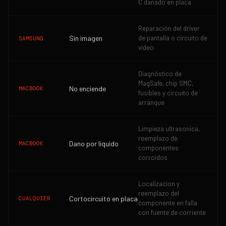
C danado en placa
Reparación del driver
Sin imagen
de pantalla o circuito de
SAMSUNG
video
Diagnóstico de
MagSafe, chip SMC,
No enciende
MACBOOK
fusibles y circuito de
arranque
Limpieza ultrasonica,
reemplazo de
Dano por liquido
MACBOOK
componentes
corroidos
Localizacion y
reemplazo del
Cortocircuito en placa
CUALQUIER
componente en falla
con fuente de corriente