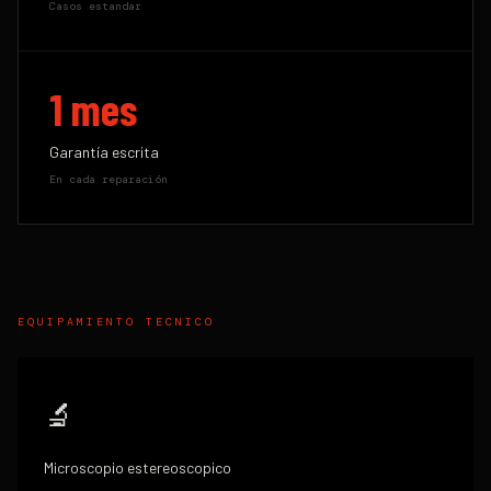
Casos estandar
1 mes
Garantía escrita
En cada reparación
EQUIPAMIENTO TECNICO
🔬
Microscopio estereoscopico