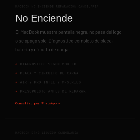
MACBOOK NO ENCIENDE REPARACION CANDELARIA
No Enciende
El MacBook muestra pantalla negra, no pasa del logo
o se apaga solo. Diagnostico completo de placa,
bateria y circuito de carga.
DIAGNOSTICO SEGUN MODELO
PLACA Y CIRCUITO DE CARGA
AIR Y PRO INTEL Y M-SERIES
PRESUPUESTO ANTES DE REPARAR
Consultar por WhatsApp →
MACBOOK DANO LIQUIDO CANDELARIA