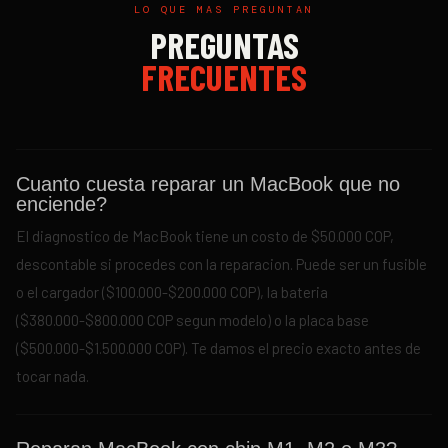
LO QUE MAS PREGUNTAN
PREGUNTAS
FRECUENTES
Cuanto cuesta reparar un MacBook que no
enciende?
El diagnostico de MacBook tiene un costo de $50.000 COP,
descontable si procedes con la reparacion. Puede ser un fusible
o el cargador ($100.000-$200.000 COP), la bateria
($380.000-$800.000 COP segun modelo) o la placa base
($500.000-$1.500.000 COP). Te damos el precio exacto antes de
tocar nada.