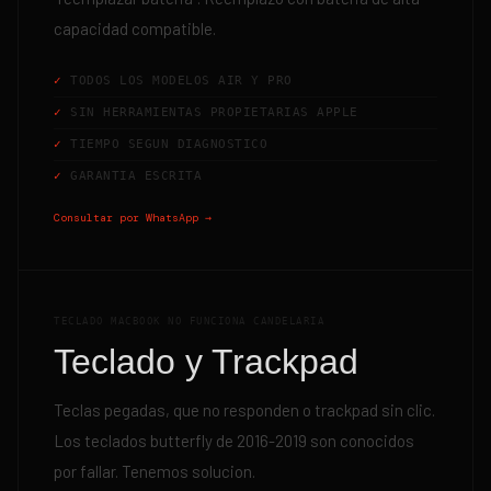
capacidad compatible.
TODOS LOS MODELOS AIR Y PRO
SIN HERRAMIENTAS PROPIETARIAS APPLE
TIEMPO SEGUN DIAGNOSTICO
GARANTIA ESCRITA
Consultar por WhatsApp →
TECLADO MACBOOK NO FUNCIONA CANDELARIA
Teclado y Trackpad
Teclas pegadas, que no responden o trackpad sin clic.
Los teclados butterfly de 2016-2019 son conocidos
por fallar. Tenemos solucion.