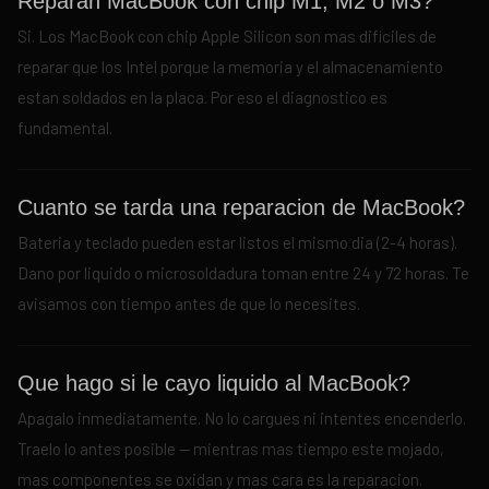
Reparan MacBook con chip M1, M2 o M3?
Si. Los MacBook con chip Apple Silicon son mas dificiles de
reparar que los Intel porque la memoria y el almacenamiento
estan soldados en la placa. Por eso el diagnostico es
fundamental.
Cuanto se tarda una reparacion de MacBook?
Bateria y teclado pueden estar listos el mismo dia (2-4 horas).
Dano por liquido o microsoldadura toman entre 24 y 72 horas. Te
avisamos con tiempo antes de que lo necesites.
Que hago si le cayo liquido al MacBook?
Apagalo inmediatamente. No lo cargues ni intentes encenderlo.
Traelo lo antes posible — mientras mas tiempo este mojado,
mas componentes se oxidan y mas cara es la reparacion.