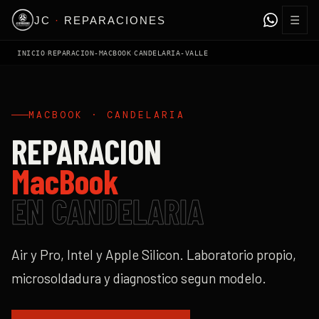
☰
JC
·
REPARACIONES
›
›
INICIO
REPARACION-MACBOOK
CANDELARIA-VALLE
MACBOOK
·
CANDELARIA
REPARACION
MacBook
EN
CANDELARIA
Air y Pro, Intel y Apple Silicon. Laboratorio propio,
microsoldadura y diagnostico segun modelo.