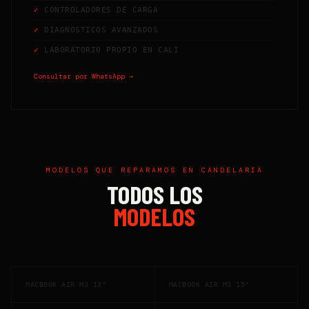
CONTROLADORES DE CARGA
DIAGNOSTICOS AVANZADOS
LABORATORIO PROPIO EN CALI
Consultar por WhatsApp →
MODELOS QUE REPARAMOS EN
CANDELARIA
TODOS LOS
MODELOS
MACBOOK AIR M3 13"
MACBOOK AIR M3 15"