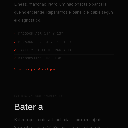
Lineas, manchas, retroiluminacion rota o pantalla
que no enciende. Reparamos el panel o el cable segun
el diagnostico.
MACBOOK AIR 13" Y 15"
MACBOOK PRO 13", 14" Y 16"
PANEL Y CABLE DE PANTALLA
DIAGNOSTICO INCLUIDO
Consultar por WhatsApp →
BATERIA MACBOOK CANDELARIA
Bateria
Bateria que no dura, hinchada o con mensaje de
"reemplazar bateria". Reemplazo con bateria de alta