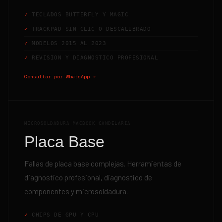
TECLADOS BUTTERFLY Y MAGIC
TRACKPAD SIN CLIC O DESCALIBRADO
MODELOS 2015 AL 2023
REVISION Y DIAGNOSTICO PROFESIONAL
Consultar por WhatsApp →
MICROSOLDADURA MACBOOK CANDELARIA
Placa Base
Fallas de placa base complejas. Herramientas de
diagnostico profesional, diagnostico de
componentes y microsoldadura.
CHIPS DE GPU Y CPU