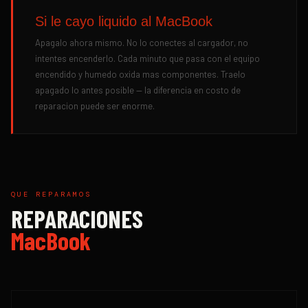
Si le cayo liquido al MacBook
Apagalo ahora mismo. No lo conectes al cargador, no
intentes encenderlo. Cada minuto que pasa con el equipo
encendido y humedo oxida mas componentes. Traelo
apagado lo antes posible — la diferencia en costo de
reparacion puede ser enorme.
QUE REPARAMOS
REPARACIONES
MacBook