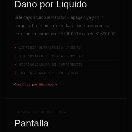
Dano por Liquido
Si le cayo liquido al MacBook, apagalo ya y no lo
cargues. La limpieza inmediata hace la diferencia
entre una reparacion de $300.000 y una de $1.500.000.
LIMPIEZA ULTRASONICA URGENTE
DIAGNOSTICO DE PLACA COMPLETO
MICROSOLDADURA DE COMPONENTES
TRAELO APAGADO Y SIN CARGAR
Consultar por WhatsApp →
PANTALLA MACBOOK CANDELARIA
Pantalla