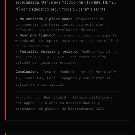
especializada. Atendemos MacBook Air y Pro Intel, M1, M2 y
M3 con diagnostico segun modelo y garantia escrita.
▸
No enciende / placa base:
Diagnostico de
componentes con herramientas profesionales —
chips GPU, CPU y controladores de carga.
▸
Dano por liquido:
Limpieza ultrasonica urgente
— cada minuto importa para reducir el costo final
de la reparacion.
▸
Pantalla, bateria y teclado:
MacBook Air 13" y
15", Pro 13", 14" y 16" — repuestos de alta
calidad con garantia escrita.
Conclusion:
Lleva tu MacBook a Av. 5A Norte #20-
13, Local 103, Cali — apagado y sin cargar si
sufrio dano por liquido.
Revisado por
Jhon Eduard — Tecnico certificado
por Apple · +15 anos en microsoldadura y
reparacion de placa · JC Reparaciones Cali