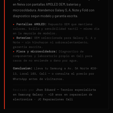
en Neiva con pantallas AMOLED OEM, baterias y
microsoldadura. Atendemos Galaxy S, A, Note y Fold con
diagnostico segun modelo y garantia escrita.
▸
Pantallas AMOLED:
Repuesto OEM que mantiene
colores, brillo y sensibilidad tactil — mismo dia
en la mayoria de modelos.
▸
Baterias:
OEM seleccionada para Galaxy S, A y
Note — sin hinchazon ni sobrecalentamiento,
garantia escrita.
▸
Placa y microsoldadura:
Diagnostico de
componentes y laboratorio propio en Cali para
casos de no enciende o dano por agua.
Conclusion:
Lleva tu Samsung a Av. 5A Norte #20-
13, Local 103, Cali — o consulta el precio por
WhatsApp antes de visitarnos.
Revisado por
Jhon Eduard — Tecnico especialista
en Samsung Galaxy · +15 anos en reparacion de
electronica · JC Reparaciones Cali