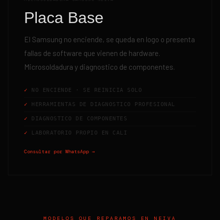
Placa Base
El Samsung no enciende, se queda en logo o presenta
fallas de software que vienen de hardware.
Microsoldadura y diagnostico de componentes.
NO ENCIENDE · SE REINICIA SOLO
HERRAMIENTAS DE DIAGNOSTICO PROFESIONAL
DIAGNOSTICO DE COMPONENTES
LABORATORIO PROPIO EN CALI
Consultar por WhatsApp →
MODELOS QUE REPARAMOS EN
NEIVA