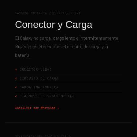
SAMSUNG NO CARGA REPARACION NEIVA
Conector y Carga
El Galaxy no carga, carga lento o intermitentemente.
Revisamos el conector, el circuito de carga y la
bateria.
CONECTOR USB-C
CIRCUITO DE CARGA
CARGA INALAMBRICA
DIAGNOSTICO SEGUN MODELO
Consultar por WhatsApp →
MICROSOLDADURA SAMSUNG NEIVA