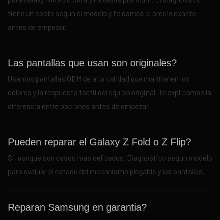
tiene un costo segun el modelo y te damos el precio exacto
antes de empezar.
Las pantallas que usan son originales?
Usamos pantallas OEM de alta calidad que mantienen los
colores y la respuesta tactil del equipo original. Te explicamos la
diferencia entre opciones antes de empezar.
Pueden reparar el Galaxy Z Fold o Z Flip?
Si, aunque son casos mas delicados. Diagnostico segun modelo
para evaluar el estado del mecanismo plegable y las pantallas.
Reparan Samsung en garantia?