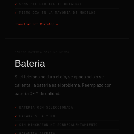
SENSIBILIDAD TACTIL ORIGINAL
MISMO DIA EN LA MAYORIA DE MODELOS
Consultar por WhatsApp →
CAMBIO BATERIA SAMSUNG NEIVA
Bateria
Si el telefono no dura el dia, se apaga solo o se
calienta, la bateria es el problema. Reemplazo con
bateria OEM de calidad.
BATERIA OEM SELECCIONADA
GALAXY S, A Y NOTE
SIN HINCHAZON NI SOBRECALENTAMIENTO
GARANTIA ESCRITA