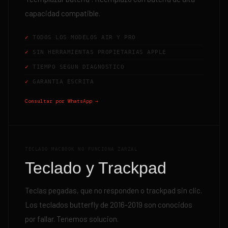
capacidad compatible.
TODOS LOS MODELOS AIR Y PRO
SIN HERRAMIENTAS PROPIETARIAS APPLE
TIEMPO SEGUN DIAGNOSTICO
GARANTIA ESCRITA
Consultar por WhatsApp →
TECLADO MACBOOK NO FUNCIONA ZARZAL
Teclado y Trackpad
Teclas pegadas, que no responden o trackpad sin clic.
Los teclados butterfly de 2016-2019 son conocidos
por fallar. Tenemos solucion.