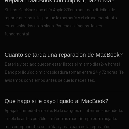
Reparan MacBook con chip M1, M2 o M3?
Si. Los MacBook con chip Apple Silicon son mas dificiles de
reparar que los Intel porque la memoria y el almacenamiento
estan soldados en la placa. Por eso el diagnostico es
fundamental.
Cuanto se tarda una reparacion de MacBook?
Bateria y teclado pueden estar listos el mismo dia (2-4 horas).
Dano por liquido o microsoldadura toman entre 24 y 72 horas. Te
avisamos con tiempo antes de que lo necesites.
Que hago si le cayo liquido al MacBook?
Apagalo inmediatamente. No lo cargues ni intentes encenderlo.
Traelo lo antes posible — mientras mas tiempo este mojado,
mas componentes se oxidan y mas cara es la reparacion.