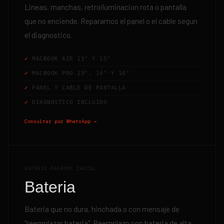
Lineas, manchas, retroiluminacion rota o pantalla
que no enciende. Reparamos el panel o el cable segun
el diagnostico.
MACBOOK AIR 13" Y 15"
MACBOOK PRO 13", 14" Y 16"
PANEL Y CABLE DE PANTALLA
DIAGNOSTICO INCLUIDO
Consultar por WhatsApp →
BATERIA MACBOOK ZARZAL
Bateria
Bateria que no dura, hinchada o con mensaje de
"reemplazar bateria". Reemplazo con bateria de alta