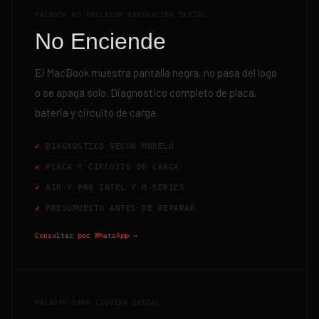
MACBOOK NO ENCIENDE REPARACION ZARZAL
No Enciende
El MacBook muestra pantalla negra, no pasa del logo
o se apaga solo. Diagnostico completo de placa,
bateria y circuito de carga.
DIAGNOSTICO SEGUN MODELO
PLACA Y CIRCUITO DE CARGA
AIR Y PRO INTEL Y M-SERIES
PRESUPUESTO ANTES DE REPARAR
Consultar por WhatsApp →
MACBOOK DANO LIQUIDO ZARZAL