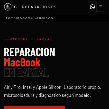
☰
JC
·
REPARACIONES
›
›
INICIO
REPARACION-MACBOOK
ZARZAL
MACBOOK
·
ZARZAL
REPARACION
MacBook
EN
ZARZAL
Air y Pro, Intel y Apple Silicon. Laboratorio propio,
microsoldadura y diagnostico segun modelo.