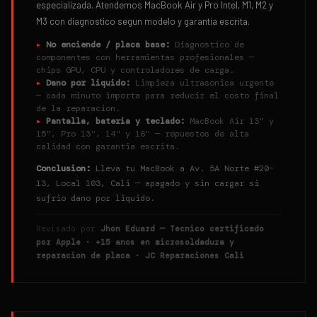
especializada. Atendemos MacBook Air y Pro Intel, M1, M2 y
M3 con diagnostico segun modelo y garantia escrita.
▸
No enciende / placa base:
Diagnostico de
componentes con herramientas profesionales —
chips GPU, CPU y controladores de carga.
▸
Dano por liquido:
Limpieza ultrasonica urgente
— cada minuto importa para reducir el costo final
de la reparacion.
▸
Pantalla, bateria y teclado:
MacBook Air 13" y
15", Pro 13", 14" y 16" — repuestos de alta
calidad con garantia escrita.
Conclusion:
Lleva tu MacBook a Av. 5A Norte #20-
13, Local 103, Cali — apagado y sin cargar si
sufrio dano por liquido.
Revisado por
Jhon Eduard — Tecnico certificado
por Apple · +15 anos en microsoldadura y
reparacion de placa · JC Reparaciones Cali