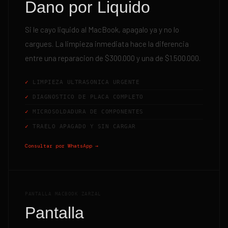
Dano por Liquido
Si le cayo liquido al MacBook, apagalo ya y no lo
cargues. La limpieza inmediata hace la diferencia
entre una reparacion de $300.000 y una de $1.500.000.
LIMPIEZA ULTRASONICA URGENTE
DIAGNOSTICO DE PLACA COMPLETO
MICROSOLDADURA DE COMPONENTES
TRAELO APAGADO Y SIN CARGAR
Consultar por WhatsApp →
PANTALLA MACBOOK ZARZAL
Pantalla