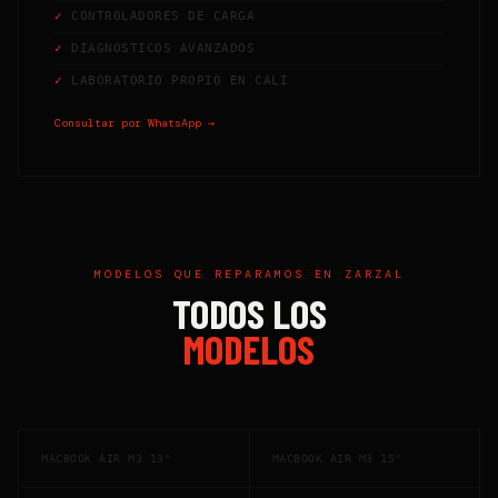
CONTROLADORES DE CARGA
DIAGNOSTICOS AVANZADOS
LABORATORIO PROPIO EN CALI
Consultar por WhatsApp →
MODELOS QUE REPARAMOS EN
ZARZAL
TODOS LOS
MODELOS
MACBOOK AIR M3 13"
MACBOOK AIR M3 15"