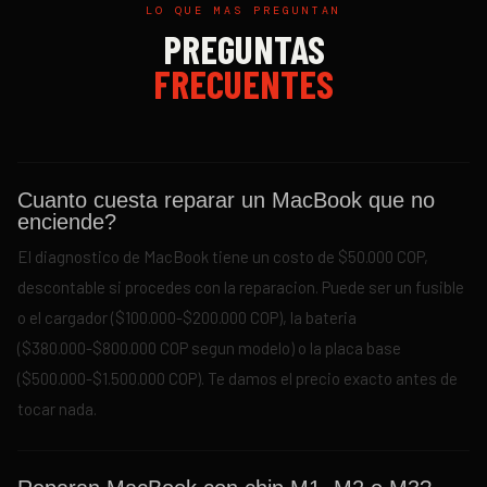
LO QUE MAS PREGUNTAN
PREGUNTAS
FRECUENTES
Cuanto cuesta reparar un MacBook que no
enciende?
El diagnostico de MacBook tiene un costo de $50.000 COP,
descontable si procedes con la reparacion. Puede ser un fusible
o el cargador ($100.000-$200.000 COP), la bateria
($380.000-$800.000 COP segun modelo) o la placa base
($500.000-$1.500.000 COP). Te damos el precio exacto antes de
tocar nada.