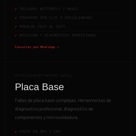
TECLADOS BUTTERFLY Y MAGIC
TRACKPAD SIN CLIC O DESCALIBRADO
MODELOS 2015 AL 2023
REVISION Y DIAGNOSTICO PROFESIONAL
Consultar por WhatsApp →
MICROSOLDADURA MACBOOK ZARZAL
Placa Base
Fallas de placa base complejas. Herramientas de
diagnostico profesional, diagnostico de
componentes y microsoldadura.
CHIPS DE GPU Y CPU