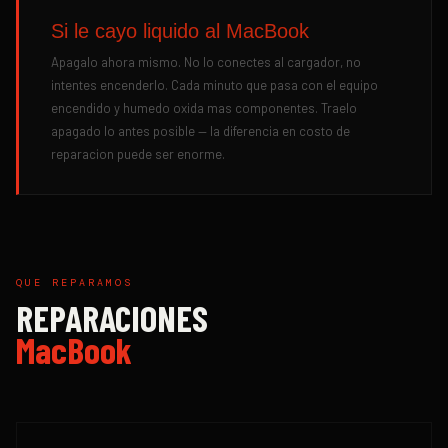
Si le cayo liquido al MacBook
Apagalo ahora mismo. No lo conectes al cargador, no
intentes encenderlo. Cada minuto que pasa con el equipo
encendido y humedo oxida mas componentes. Traelo
apagado lo antes posible — la diferencia en costo de
reparacion puede ser enorme.
QUE REPARAMOS
REPARACIONES
MacBook