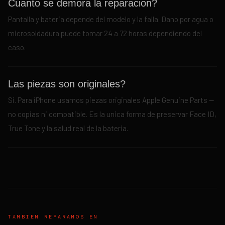
Cuanto se demora la reparacion?
Pantalla y bateria depende del modelo y la falla. Dano por agua o
microsoldadura puede tomar 24 a 72 horas dependiendo del
caso.
Las piezas son originales?
Si. Para iPhone usamos piezas originales Apple Genuine Parts —
no copias ni compatible. Es la unica forma de preservar Face ID,
True Tone y la salud real de la bateria.
TAMBIEN REPARAMOS EN