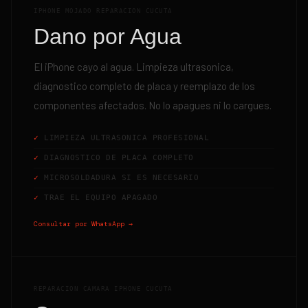
IPHONE MOJADO REPARACION CUCUTA
Dano por Agua
El iPhone cayo al agua. Limpieza ultrasonica,
diagnostico completo de placa y reemplazo de los
componentes afectados. No lo apagues ni lo cargues.
LIMPIEZA ULTRASONICA PROFESIONAL
DIAGNOSTICO DE PLACA COMPLETO
MICROSOLDADURA SI ES NECESARIO
TRAE EL EQUIPO APAGADO
Consultar por WhatsApp →
REPARACION CAMARA IPHONE CUCUTA