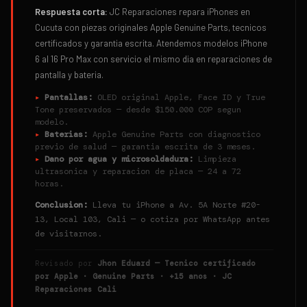
Respuesta corta:
JC Reparaciones repara iPhones en
Cucuta con piezas originales Apple Genuine Parts, tecnicos
certificados y garantia escrita. Atendemos modelos iPhone
6 al 16 Pro Max con servicio el mismo dia en reparaciones de
pantalla y bateria.
▸
Pantallas:
OLED original Apple, Face ID y True
Tone preservados — desde $150.000 COP segun
modelo.
▸
Baterias:
Apple Genuine Parts con diagnostico
previo de salud — garantia escrita de 3 meses.
▸
Dano por agua y microsoldadura:
Limpieza
ultrasonica y reparacion de placa — 24 a 72
horas.
Conclusion:
Lleva tu iPhone a Av. 5A Norte #20-
13, Local 103, Cali — o cotiza por WhatsApp antes
de visitarnos.
Revisado por
Jhon Eduard — Tecnico certificado
por Apple · Genuine Parts · +15 anos · JC
Reparaciones Cali