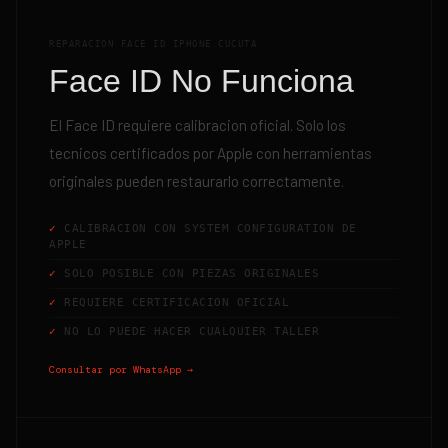
REPARACION FACE ID IPHONE CUCUTA
Face ID No Funciona
El Face ID requiere calibracion oficial. Solo los
tecnicos certificados por Apple con herramientas
originales pueden restaurarlo correctamente.
CALIBRACION CON SYSTEM CONFIGURATION DE
APPLE
SOLO POSIBLE CON PIEZAS ORIGINALES
REQUIERE CERTIFICACION OFICIAL
NO LO PUEDE HACER CUALQUIER TALLER
Consultar por WhatsApp →