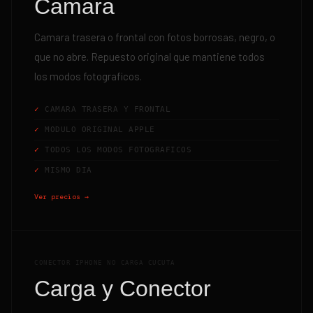
Camara
Camara trasera o frontal con fotos borrosas, negro, o
que no abre. Repuesto original que mantiene todos
los modos fotograficos.
CAMARA TRASERA Y FRONTAL
MODULO ORIGINAL APPLE
TODOS LOS MODOS FOTOGRAFICOS
MISMO DIA
Ver precios →
CONECTOR IPHONE NO CARGA CUCUTA
Carga y Conector