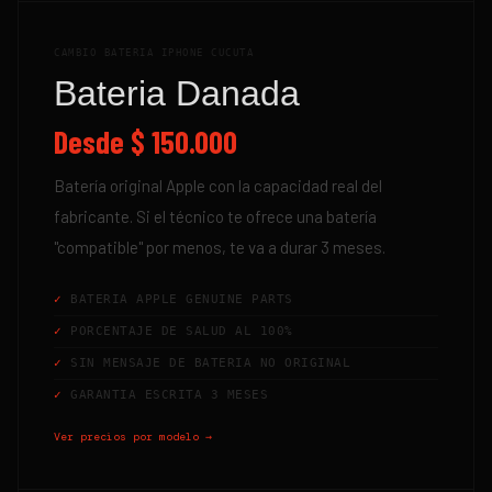
CAMBIO BATERIA IPHONE CUCUTA
Bateria Danada
Desde
$ 150.000
Batería original Apple con la capacidad real del
fabricante. Si el técnico te ofrece una batería
"compatible" por menos, te va a durar 3 meses.
BATERIA APPLE GENUINE PARTS
PORCENTAJE DE SALUD AL 100%
SIN MENSAJE DE BATERIA NO ORIGINAL
GARANTIA ESCRITA 3 MESES
Ver precios por modelo →