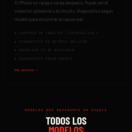
El iPhone no carga o carga despacio. Puede ser el
conector, la bateria o el circuito. Diagnostico segun
modelo para encontrar la causa real.
LIMPIEZA DE CONECTOR LIGHTNING/USB-C
DIAGNOSTICO DE BATERIA INCLUIDO
REEMPLAZO SI ES NECESARIO
DIAGNOSTICO SEGUN MODELO
Ver precios →
MODELOS QUE REPARAMOS EN
CUCUTA
TODOS LOS
MODELOS