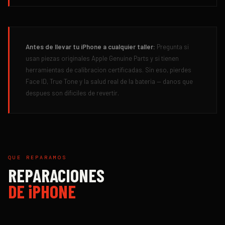
Antes de llevar tu iPhone a cualquier taller:
Pregunta si
usan piezas originales Apple Genuine Parts y si tienen
herramientas de calibracion certificadas. Sin eso, pierdes
Face ID, True Tone y la salud real de la bateria — danos que
despues son dificiles de revertir.
QUE REPARAMOS
REPARACIONES
DE
iPHONE