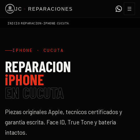
☰
JC
·
REPARACIONES
›
›
INICIO
REPARACION-IPHONE
CUCUTA
IPHONE
·
CUCUTA
REPARACION
iPHONE
EN
CUCUTA
Piezas originales Apple, tecnicos certificados y
garantia escrita. Face ID, True Tone y bateria
intactos.