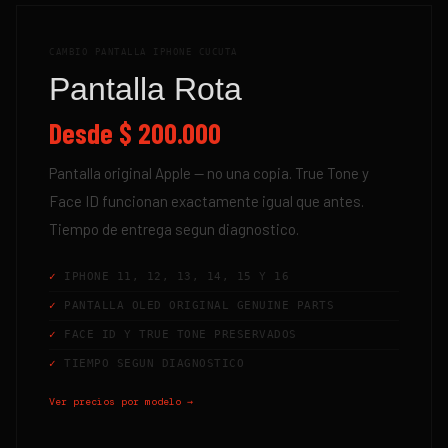
CAMBIO PANTALLA IPHONE CUCUTA
Pantalla Rota
Desde
$ 200.000
Pantalla original Apple — no una copia. True Tone y
Face ID funcionan exactamente igual que antes.
Tiempo de entrega segun diagnostico.
IPHONE 11, 12, 13, 14, 15 Y 16
PANTALLA OLED ORIGINAL GENUINE PARTS
FACE ID Y TRUE TONE PRESERVADOS
TIEMPO SEGUN DIAGNOSTICO
Ver precios por modelo →