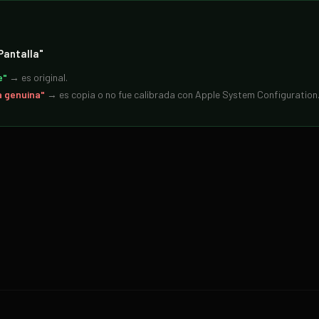
Pantalla"
e"
→ es original.
a genuina"
→ es copia o no fue calibrada con Apple System Configuration