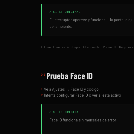
✓ SI ES ORIGINAL
El interruptor aparece y funciona — la pantalla aju
del ambiente.
ℹ
True Tone está disponible desde iPhone 8. Requiere
Prueba Face ID
03
Ve a Ajustes → Face ID y código
1
.
Intenta configurar Face ID o ver si está activo
2
.
✓ SI ES ORIGINAL
Face ID funciona sin mensajes de error.