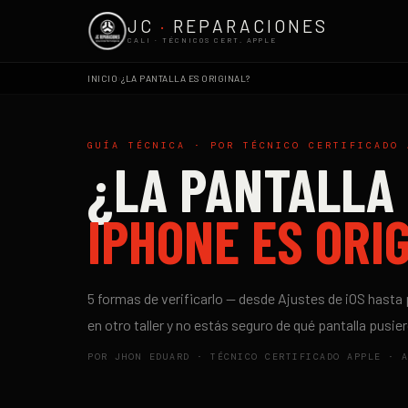
JC
·
REPARACIONES
CALI · TÉCNICOS CERT. APPLE
›
INICIO
¿LA PANTALLA ES ORIGINAL?
GUÍA TÉCNICA · POR TÉCNICO CERTIFICADO 
¿LA PANTALLA 
IPHONE ES ORI
5 formas de verificarlo — desde Ajustes de iOS hasta 
en otro taller y no estás seguro de qué pantalla pusier
POR JHON EDUARD · TÉCNICO CERTIFICADO APPLE · 