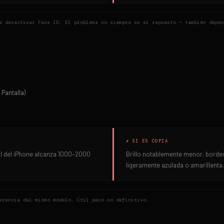
e desactivar Face ID. El problema no siempre es el repuesto — también depen
 Pantalla)
✗ SI ES COPIA
nal del iPhone alcanza 1000–2000
Brillo notablemente menor, borde
ligeramente azulada o amarillenta.
erencia del mismo modelo. Útil pero no definitivo.