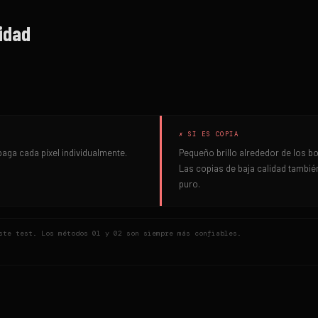
ridad
✗ SI ES COPIA
aga cada píxel individualmente.
Pequeño brillo alrededor de los bor
Las copias de baja calidad tambié
puro.
ste test. Los métodos 01 y 02 son siempre más confiables.