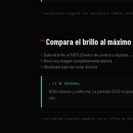
ℹ
Una pantalla original sin calibración también pued
Compara el brillo al máximo
04
Sube el brillo al 100% (Centro de control o Ajustes →
1
.
Abre una imagen completamente blanca
2
.
Obsérvala bajo luz solar directa
3
.
✓ SI ES ORIGINAL
Brillo intenso y uniforme. La pantalla OLED origi
nits.
ℹ
Este método requiere comparar con un iPhone de ref