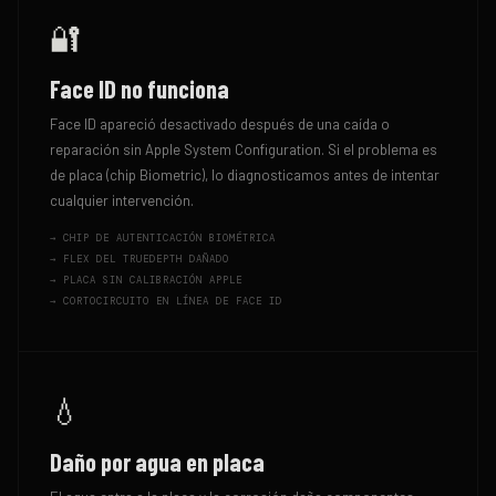
🔐
Face ID no funciona
Face ID apareció desactivado después de una caída o
reparación sin Apple System Configuration. Si el problema es
de placa (chip Biometric), lo diagnosticamos antes de intentar
cualquier intervención.
→
CHIP DE AUTENTICACIÓN BIOMÉTRICA
→
FLEX DEL TRUEDEPTH DAÑADO
→
PLACA SIN CALIBRACIÓN APPLE
→
CORTOCIRCUITO EN LÍNEA DE FACE ID
💧
Daño por agua en placa