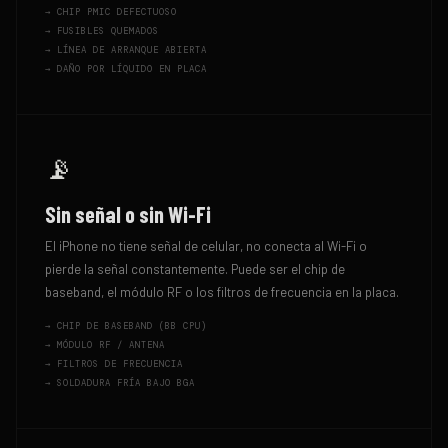
→
CHIP PMIC DEFECTUOSO
→
FUSIBLES QUEMADOS
→
LÍNEA DE ARRANQUE ABIERTA
→
DAÑO POR LÍQUIDO EN PLACA
📡
Sin señal o sin Wi-Fi
El iPhone no tiene señal de celular, no conecta al Wi-Fi o
pierde la señal constantemente. Puede ser el chip de
baseband, el módulo RF o los filtros de frecuencia en la placa.
→
CHIP DE BASEBAND (BB CPU)
→
MÓDULO RF / ANTENA
→
FILTROS DE FRECUENCIA
→
SOLDADURA FRÍA BAJO BGA