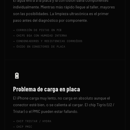
El agua entra a la placa y la corrosión daña componentes
individualmente. Mientras más rápido llegue al taller, mayores
son las posibilidades. La limpieza ultrasónica es el primer
paso antes del diagnóstico por componente.
→
CORROSIÓN DE PISTAS EN PCB
→
CHIPS BGA CON HUMEDAD INTERNA
→
CONDENSADORES Y RESISTENCIAS CORROÍDOS
→
ÓXIDO EN CONECTORES DE PLACA
🔋
Problema de carga en placa
El iPhone carga muy lento, no carga en absoluto aunque el
conector esté bien, o se calienta al cargar. El chip Tigris (U2 /
Tristar) o el PMIC pueden estar fallando.
→
CHIP TRISTAR / HYDRA
→
CHIP PMIC