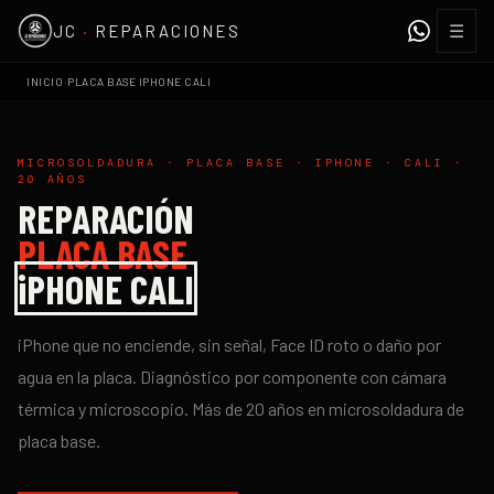
☰
JC
·
REPARACIONES
›
INICIO
PLACA BASE IPHONE CALI
MICROSOLDADURA · PLACA BASE · IPHONE · CALI ·
20 AÑOS
REPARACIÓN
PLACA BASE
iPHONE CALI
iPhone que no enciende, sin señal, Face ID roto o daño por
agua en la placa. Diagnóstico por componente con cámara
térmica y microscopio. Más de 20 años en microsoldadura de
placa base.