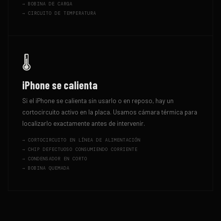
→
BOBINA DE CARGA
→
CIRCUITO DE TEMPERATURA
🌡️
iPhone se calienta
Si el iPhone se calienta sin usarlo o en reposo, hay un
cortocircuito activo en la placa. Usamos cámara térmica para
localizarlo exactamente antes de intervenir.
→
CORTOCIRCUITO EN LÍNEA DE ALIMENTACIÓN
→
CHIP DEFECTUOSO CONSUMIENDO CORRIENTE
→
CONDENSADOR EN CORTO
→
BOBINA QUEMADA