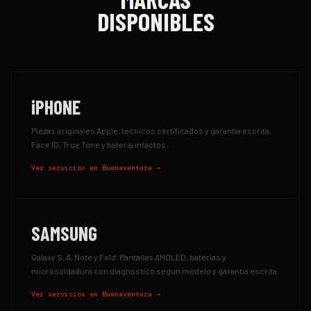
DISPONIBLES
iPHONE
Piezas originales Apple, tecnicos certificados y garantia escrita.
Face ID, True Tone y bateria intactos.
Ver servicios en
Buenaventura
→
SAMSUNG
Galaxy S, A, Note y Fold. Pantallas AMOLED, baterias y
microsoldadura con diagnostico segun modelo y garantia escrita.
Ver servicios en
Buenaventura
→