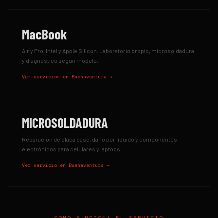
MacBook
Air y Pro, Intel y Apple Silicon. Laboratorio propio, microsoldadura
y diagnostico segun modelo.
Ver servicios en
Buenaventura
→
MICROSOLDADURA
Reparacion de placa base, daño por líquido y componentes
electrónicos para celulares y laptops.
Ver servicio en
Buenaventura
→
COMO FUNCIONA EL SERVICIO