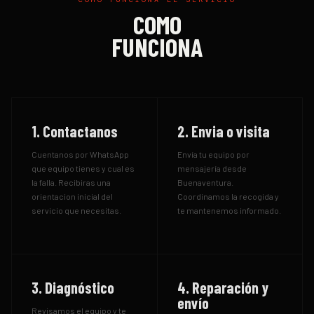
COMO
FUNCIONA
1. Contactanos
2. Envia o visita
Cuentanos por WhatsApp
Envía tu equipo por
que equipo tienes y cual es
mensajería desde
la falla. Recibiras una
Buenaventura.
orientacion inicial del
Coordinamos la recogida y
servicio que necesitas.
te mantenemos informado.
3. Diagnóstico
4. Reparación y
envío
Revisamos el equipo y te