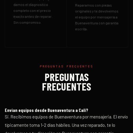
damos el diagnostico
Reparamos con piezas
completo con el precio
originales y te devolvemos
exacto antes de reparar.
el equipo
por mensajería a
Sin compromiso.
Buenaventura
con garantía
escrita.
PREGUNTAS FRECUENTES
PREGUNTAS
FRECUENTES
Envian equipos desde
Buenaventura
a Cali?
Si. Recibimos equipos de Buenaventura por mensajeria. El envío
típicamente toma 1-2 días hábiles. Una vez reparado, te lo