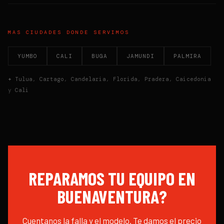
MAS CIUDADES DONDE SERVIMOS
YUMBO
CALI
BUGA
JAMUNDI
PALMIRA
+
Tulua
,
Cartago
,
Candelaria
,
Florida
,
Pradera
,
Caicedonia
y
Cali
REPARAMOS TU EQUIPO EN
BUENAVENTURA
?
Cuentanos la falla y el modelo. Te damos el precio