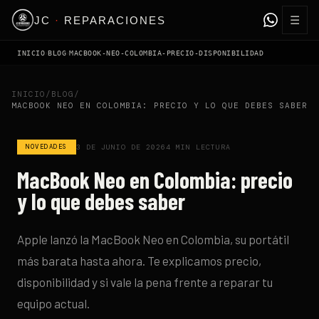
☰
JC
·
REPARACIONES
›
›
INICIO
BLOG
MACBOOK-NEO-COLOMBIA-PRECIO-DISPONIBILIDAD
INICIO
/
BLOG
/
MACBOOK NEO EN COLOMBIA: PRECIO Y LO QUE DEBES SABER
NOVEDADES
3 DE JUNIO DE 2026
4
MIN LECTURA
MacBook Neo en Colombia: precio
y lo que debes saber
Apple lanzó la MacBook Neo en Colombia, su portátil
más barata hasta ahora. Te explicamos precio,
disponibilidad y si vale la pena frente a reparar tu
equipo actual.