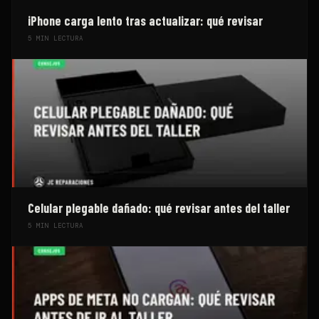
iPhone carga lento tras actualizar: qué revisar
5
MIN LECTURA
Celular plegable dañado: qué revisar antes del taller
5
MIN LECTURA