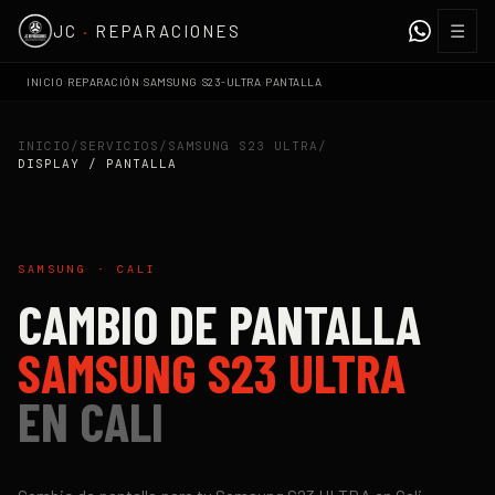
☰
JC
·
REPARACIONES
›
›
›
›
INICIO
REPARACIÓN
SAMSUNG
S23-ULTRA
PANTALLA
INICIO
/
SERVICIOS
/
SAMSUNG S23 ULTRA
/
DISPLAY / PANTALLA
SAMSUNG
·
CALI
CAMBIO DE PANTALLA
SAMSUNG S23 ULTRA
EN
CALI