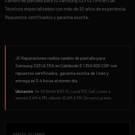
Cambio de pantalla
para tu
Samsung S23 ULTRA
en
Cali
.
Técnicos especializados con más de 20 años de experiencia.
Repuestos certificados y garantía escrita.
JC Reparaciones realiza
cambio de pantalla
para
Samsung S23 ULTRA
en
Cali
desde
$ 1.350.000
COP con
repuestos certificados, garantía escrita de
1 mes
y
entrega en
3–4 horas
el mismo día.
Ubicación:
Av. 5A Norte #20-13, Local 103, Cali. Lunes a
viernes 9 AM–6 PM, sábado 10 AM–5 PM. Sin turno previo.
PRECIO ESTIMADO