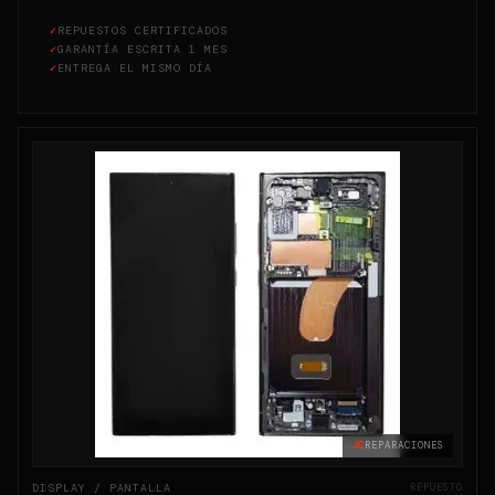
✓
REPUESTOS CERTIFICADOS
✓
GARANTÍA ESCRITA 1 MES
✓
ENTREGA EL MISMO DÍA
JC
REPARACIONES
DISPLAY / PANTALLA
REPUESTO