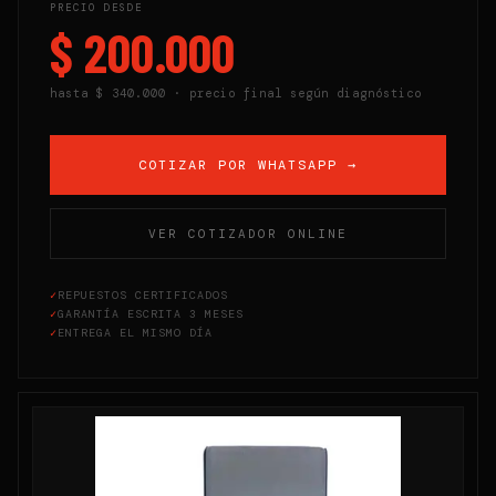
PRECIO DESDE
$ 200.000
hasta
$ 340.000
· precio final según diagnóstico
COTIZAR POR WHATSAPP →
VER COTIZADOR ONLINE
✓
REPUESTOS CERTIFICADOS
✓
GARANTÍA ESCRITA 3 MESES
✓
ENTREGA EL MISMO DÍA