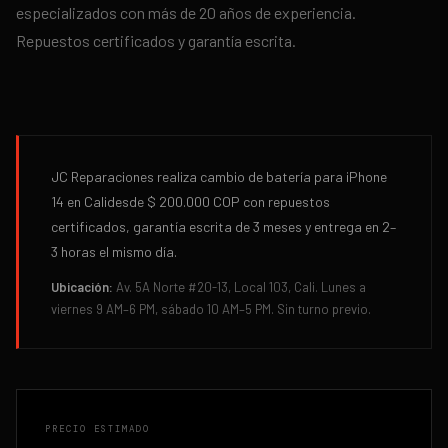
especializados con más de 20 años de experiencia.
Repuestos certificados y garantía escrita.
JC Reparaciones realiza
cambio de batería
para
iPhone
14
en
Cali
desde
$ 200.000
COP con repuestos
certificados, garantía escrita de
3 meses
y entrega en
2–
3 horas
el mismo día.
Ubicación:
Av. 5A Norte #20-13, Local 103, Cali. Lunes a
viernes 9 AM–6 PM, sábado 10 AM–5 PM. Sin turno previo.
PRECIO ESTIMADO