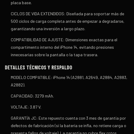
placa base.
CICLOS DE VIDA EXTENDIDOS:
Diseñada para soportar más de
500 ciclos de carga completa antes de empezar a degradarse,
garantizando una inversión a largo plazo.
COMPATIBILIDAD DE AJUSTE:
Dimensiones exactas para el
compartimento interno del iPhone 14, evitando presiones
innecesarias sobre la pantalla o la tapa trasera.
DETALLES TÉCNICOS Y RESPALDO
MODELO COMPATIBLE:
iPhone 14 (A2881, A2649, A2884, A2883,
A2882).
CAPACIDAD:
3279 mAh.
VOLTAJE:
3.87 V.
GARANTÍA JC:
Este repuesto cuenta con
3 mes de garantía
por
defectos de fabricación (si la batería se infla, no retiene carga o
presenta fallos de voltaje). La garantía no cubre flex rotos,