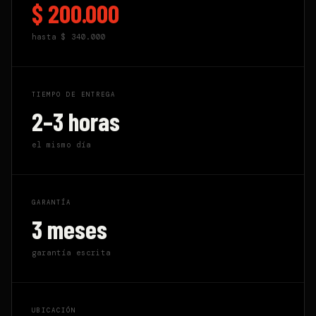
$ 200.000
hasta
$ 340.000
TIEMPO DE ENTREGA
2–3 horas
el mismo día
GARANTÍA
3 meses
garantía escrita
UBICACIÓN