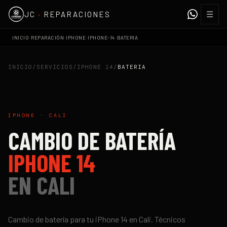
☰
JC
·
REPARACIONES
›
›
›
›
INICIO
REPARACIÓN
IPHONE
IPHONE-14
BATERIA
INICIO
/
SERVICIOS
/
IPHONE 14
/
BATERIA
IPHONE
·
CALI
CAMBIO DE BATERÍA
IPHONE 14
EN
CALI
Cambio de batería
para tu
iPhone 14
en
Cali
. Técnicos