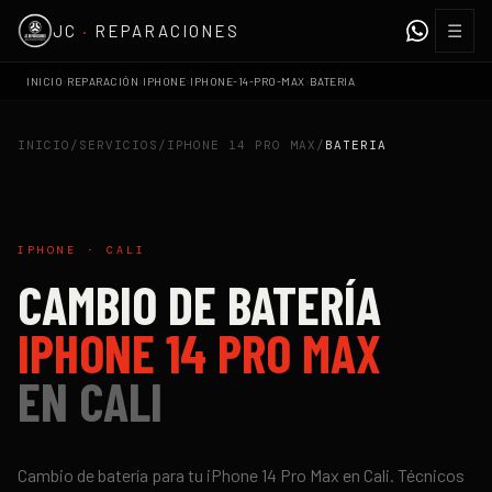
☰
JC
·
REPARACIONES
›
›
›
›
INICIO
REPARACIÓN
IPHONE
IPHONE-14-PRO-MAX
BATERIA
INICIO
/
SERVICIOS
/
IPHONE 14 PRO MAX
/
BATERIA
IPHONE
·
CALI
CAMBIO DE BATERÍA
IPHONE 14 PRO MAX
EN
CALI
Cambio de batería
para tu
iPhone 14 Pro Max
en
Cali
. Técnicos