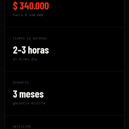
$ 340.000
hasta
$ 340.000
TIEMPO DE ENTREGA
2–3 horas
el mismo día
GARANTÍA
3 meses
garantía escrita
UBICACIÓN