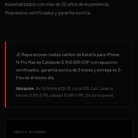
especializados con más de 20 años de experiencia.
Repuestos certificados y garantía escrita.
JC Reparaciones realiza
cambio de batería
para
iPhone
14 Pro Max
en
Cali
desde
$ 340.000
COP con repuestos
certificados, garantía escrita de
3 meses
y entrega en
2–
3 horas
el mismo día.
Ubicación:
Av. 5A Norte #20-13, Local 103, Cali. Lunes a
viernes 9 AM–6 PM, sábado 10 AM–5 PM. Sin turno previo.
PRECIO ESTIMADO