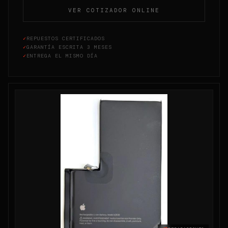
VER COTIZADOR ONLINE
✓
REPUESTOS CERTIFICADOS
✓
GARANTÍA ESCRITA 3 MESES
✓
ENTREGA EL MISMO DÍA