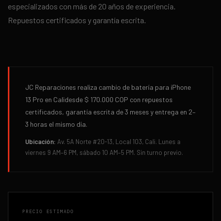
especializados con más de 20 años de experiencia.
Repuestos certificados y garantía escrita.
JC Reparaciones realiza
cambio de batería
para
iPhone
13 Pro
en
Cali
desde
$ 170.000
COP con repuestos
certificados, garantía escrita de
3 meses
y entrega en
2–
3 horas
el mismo día.
Ubicación:
Av. 5A Norte #20-13, Local 103, Cali. Lunes a
viernes 9 AM–6 PM, sábado 10 AM–5 PM. Sin turno previo.
PRECIO ESTIMADO