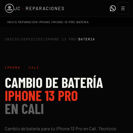
☰
JC
·
REPARACIONES
›
›
›
›
INICIO
REPARACIÓN
IPHONE
IPHONE-13-PRO
BATERIA
INICIO
/
SERVICIOS
/
IPHONE 13 PRO
/
BATERIA
IPHONE
·
CALI
CAMBIO DE BATERÍA
IPHONE 13 PRO
EN
CALI
Cambio de batería
para tu
iPhone 13 Pro
en
Cali
. Técnicos