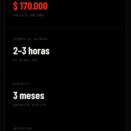
$ 170.000
hasta
$ 300.000
TIEMPO DE ENTREGA
2–3 horas
el mismo día
GARANTÍA
3 meses
garantía escrita
UBICACIÓN