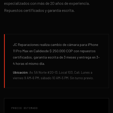
especializados con más de 20 años de experiencia.
Repuestos certificados y garantía escrita.
JC Reparaciones realiza
cambio de cámara
para
iPhone
11 Pro Max
en
Cali
desde
$ 250.000
COP con repuestos
certificados, garantía escrita de
3 meses
y entrega en
3–
4 horas
el mismo día.
Ubicación:
Av. 5A Norte #20-13, Local 103, Cali. Lunes a
viernes 9 AM–6 PM, sábado 10 AM–5 PM. Sin turno previo.
PRECIO ESTIMADO