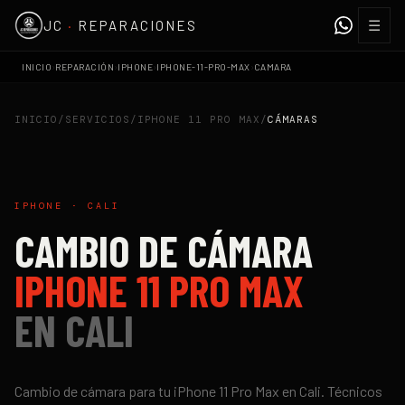
☰
JC
·
REPARACIONES
›
›
›
›
INICIO
REPARACIÓN
IPHONE
IPHONE-11-PRO-MAX
CAMARA
INICIO
/
SERVICIOS
/
IPHONE 11 PRO MAX
/
CÁMARAS
IPHONE
·
CALI
CAMBIO DE CÁMARA
IPHONE 11 PRO MAX
EN
CALI
Cambio de cámara
para tu
iPhone 11 Pro Max
en
Cali
. Técnicos