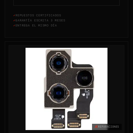
✓
REPUESTOS CERTIFICADOS
✓
GARANTÍA ESCRITA 3 MESES
✓
ENTREGA EL MISMO DÍA
JC
REPARACIONES