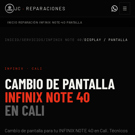
☰
JC
·
REPARACIONES
›
›
›
›
INICIO
REPARACIÓN
INFINIX
NOTE-40
PANTALLA
INICIO
/
SERVICIOS
/
INFINIX NOTE 40
/
DISPLAY / PANTALLA
INFINIX
·
CALI
CAMBIO DE PANTALLA
INFINIX NOTE 40
EN
CALI
Cambio de pantalla
para tu
INFINIX NOTE 40
en
Cali
. Técnicos