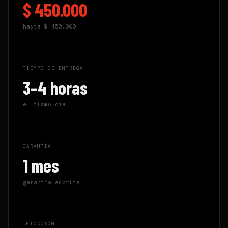
$ 450.000
hasta
$ 450.000
TIEMPO DE ENTREGA
3–4 horas
el mismo día
GARANTÍA
1 mes
garantía escrita
UBICACIÓN