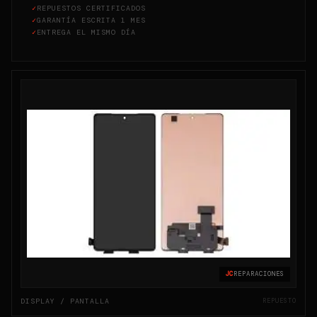
✓
REPUESTOS CERTIFICADOS
✓
GARANTÍA ESCRITA 1 MES
✓
ENTREGA EL MISMO DÍA
JC
REPARACIONES
DISPLAY / PANTALLA
REPUESTO