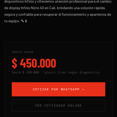
dispositivos Infinix y ofrecemos atención profesional para el cambio
de display Infinix Note 40 en Cali, brindando una solución rápida,
segura y confiable para recuperar el funcionamiento y apariencia de
tu equipo. 🔧📱
PRECIO DESDE
$ 450.000
hasta
$ 450.000
· precio final según diagnóstico
COTIZAR POR WHATSAPP →
VER COTIZADOR ONLINE