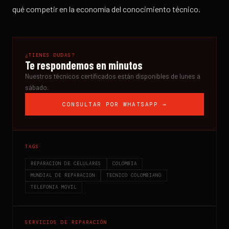
qué competir en la economía del conocimiento técnico.
¿TIENES DUDAS?
Te respondemos en minutos
Nuestros técnicos certificados están disponibles de lunes a
sábado.
CONSULTAR POR WHATSAPP →
TAGS
REPARACION DE CELULARES
COLOMBIA
MUNDIAL DE REPARACION
TECNICO COLOMBIANO
TELEFONIA MOVIL
SERVICIOS DE REPARACIÓN