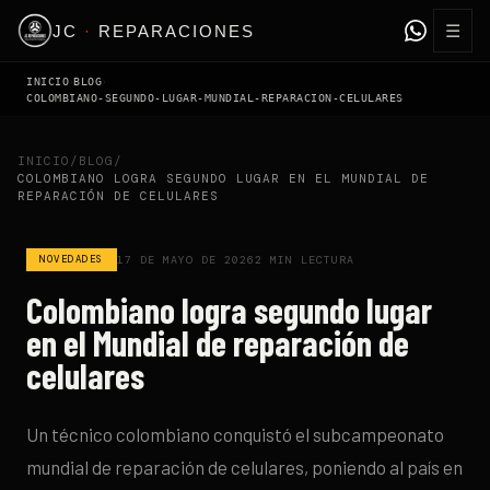
☰
JC
·
REPARACIONES
›
›
INICIO
BLOG
COLOMBIANO-SEGUNDO-LUGAR-MUNDIAL-REPARACION-CELULARES
INICIO
/
BLOG
/
COLOMBIANO LOGRA SEGUNDO LUGAR EN EL MUNDIAL DE
REPARACIÓN DE CELULARES
NOVEDADES
17 DE MAYO DE 2026
2
MIN LECTURA
Colombiano logra segundo lugar
en el Mundial de reparación de
celulares
Un técnico colombiano conquistó el subcampeonato
mundial de reparación de celulares, poniendo al país en